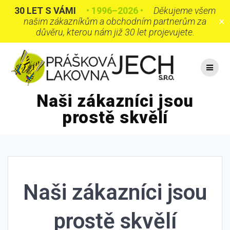
30 LET S VÁMI
• 1996–2026 •
Děkujeme všem
našim zákazníkům a obchodním partnerům za
✕
důvěru, kterou nám již 30 let projevujete.
Skip
to
content
Naši zákazníci jsou
prostě skvělí
Naši zákazníci jsou
prostě skvělí