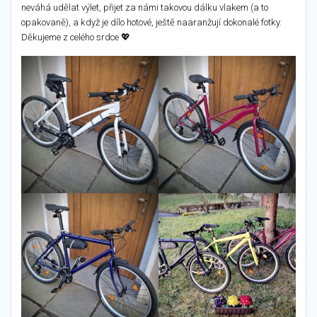
neváhá udělat výlet, přijet za námi takovou dálku vlakem (a to
opakovaně), a když je dílo hotové, ještě naaranžují dokonalé fotky.
Děkujeme z celého srdce 💖