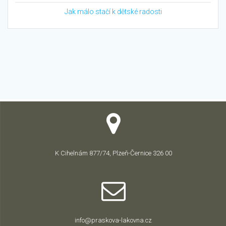
Jak málo stačí k dětské radosti
K Cihelnám 877/74, Plzeň-Černice 326 00
info@praskova-lakovna.cz