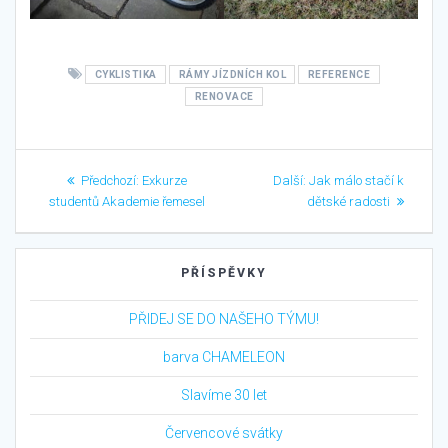
CYKLISTIKA
RÁMY JÍZDNÍCH KOL
REFERENCE
RENOVACE
Navigace
Předchozí
Další
Předchozí:
Exkurze
Další:
Jak málo stačí k
pro
příspěvek:
příspěvek:
studentů Akademie řemesel
dětské radosti
příspěvek
PŘÍSPĚVKY
PŘIDEJ SE DO NAŠEHO TÝMU!
barva CHAMELEON
Slavíme 30 let
Červencové svátky