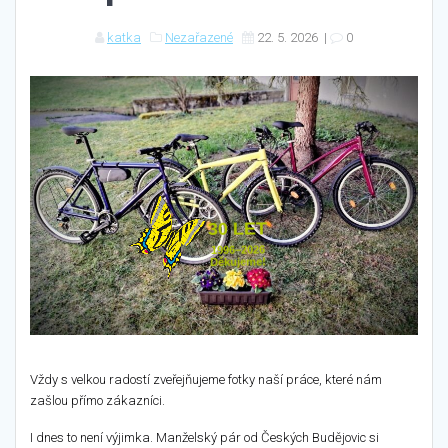
katka
Nezařazené
22. 5. 2026
|
0
30 LET
1996–2026
Děkujeme!
Vždy s velkou radostí zveřejňujeme fotky naší práce, které nám
zašlou přímo zákazníci.
I dnes to není výjimka. Manželský pár od Českých Budějovic si